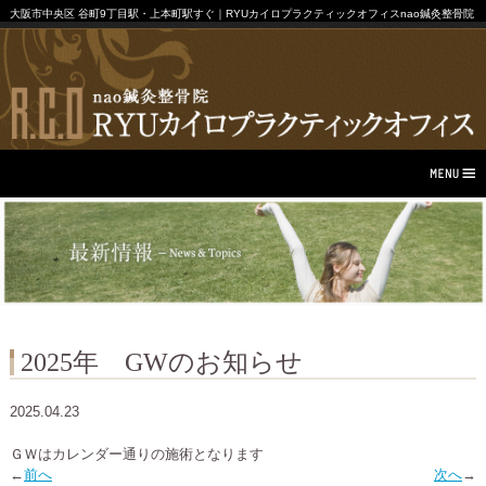
大阪市中央区 谷町9丁目駅・上本町駅すぐ｜RYUカイロプラクティックオフィスnao鍼灸整骨院
2025年 GWのお知らせ
2025.04.23
ＧＷはカレンダー通りの施術となります
←
前へ
次へ
→